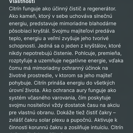
Vlastnosti
Citrín funguje ako účinný čistič a regenerátor.
Ako kameň, ktorý v sebe uchováva slnečnú
energiu, predstavuje mimoriadne blahodárne
pôsobiaci kryštál. Svojmu majiteľovi predáva
teplo, energiu a veľmi zvyšuje jeho tvorivé
schopnosti. Jedná sa o jeden z kryštálov, ktoré
nikdy nepotrebujú čistenie. Pohlcuje, premieňa,
rozptyľuje a uzemňuje negatívne energie, vďaka
čomu má mimoriadny ochranný účinok na
životné prostredie, v ktorom sa jeho majiteľ
pohybuje. Citrín prináša energiu do všetkých
úrovní života. Ako ochranca aury funguje ako
systém včasného varovania, čím poskytuje
svojmu nositeľovi vždy dostatok času na akciu
pre vlastnú obranu. Dokáže tiež čistiť čakry –
zvlášť čakru solar plexu a pupočnú. Aktivuje k
činnosti korunnú čakru a zosilňuje intuíciu. Citrín