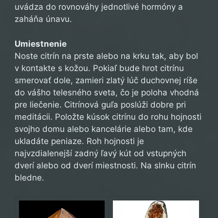
uvádza do rovnováhy jednotlivé hormóny a
zaháňa únavu.
Umiestnenie
Noste citrín na prste alebo na krku tak, aby bol
v kontakte s kožou. Pokiaľ bude hrot citrínu
smerovať dole, zamieri zlatý lúč duchovnej ríše
do vášho telesného sveta, čo je poloha vhodná
pre liečenie. Citrínová guľa poslúži dobre pri
meditácii. Položte kúsok citrínu do rohu hojnosti
svojho domu alebo kancelárie alebo tam, kde
ukladáte peniaze. Roh hojnosti je
najvzdialenejší zadný ľavý kút od vstupných
dverí alebo od dverí miestnosti. Na slnku citrín
bledne.