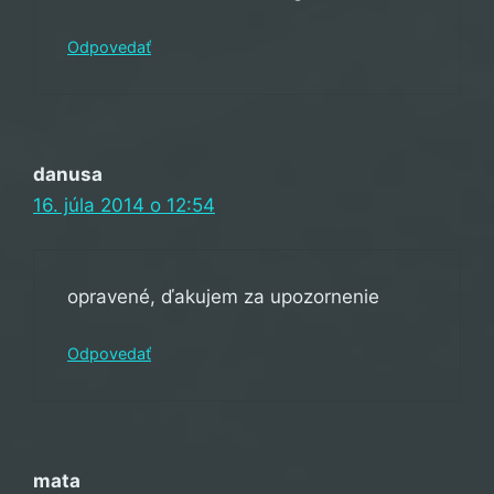
Odpovedať
danusa
16. júla 2014 o 12:54
opravené, ďakujem za upozornenie
Odpovedať
mata