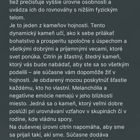
tiež prečisťuje vyššie úrovne osobnosti a
uvádza ich do rovnováhy s nižším fyzickým
telom.
Je to jeden z kameňov hojnosti. Tento
dynamický kameň učí, ako k sebe prilákať
bohatstvo a prosperitu spoločne s úspechom a
všetkými dobrými a príjemnými vecami, ktoré
svet ponúka. Citrín je šťastný, štedrý kameň,
ktorý vás bude nabádať, aby ste sa so všetkým
podelili – ale súčasne vám dopomôže žiť v
hojnosti. Je obdarený mocou poskytnúť šťastie
každému, kto ho vlastní. Melanchólia a
negatívne emócie nemajú v jeho blízkosti
miesto. Jedná sa o kameň, ktorý veľmi dobre
poslúži pri urovnávaní vzťahov v skupinách či v
rodine, kde vládnu spory.
Na duševnej úrovni citrín napomáha, aby sme
sa prijali takí, akí sme. Súčasne dodáva