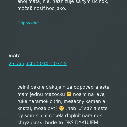
ahoj maťa, nie, neznižuje sa tým účinok,
môžeš nosiť hocijako.
Odpovedať
mata
25. augusta 2014 o 07:22
velmi pekne dakujem za odpoved a este
mam jednu otazocku
nosim na lavej
ruke naramok citrin, mesacny kamen a
kristal, moze byt?
„nebiju“ sa? a este
by som k nim chcela doplnit naramok
chryzopras, bude to OK? DAKUJEM