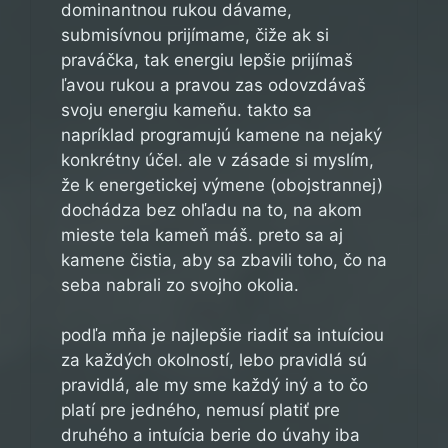
dominantnou rukou dávame,
submisívnou prijímame, čiže ak si
praváčka, tak energiu lepšie prijímaš
ľavou rukou a pravou zas odovzdávaš
svoju energiu kameňu. takto sa
napríklad programujú kamene na nejaký
konkrétny účel. ale v zásade si myslím,
že k energetickej výmene (obojstrannej)
dochádza bez ohľadu na to, na akom
mieste tela kameň máš. preto sa aj
kamene čistia, aby sa zbavili toho, čo na
seba nabrali zo svojho okolia.
podľa mňa je najlepšie riadiť sa intuíciou
za každých okolností, lebo pravidlá sú
pravidlá, ale my sme každý iný a to čo
platí pre jedného, nemusí platiť pre
druhého a intuícia berie do úvahy iba