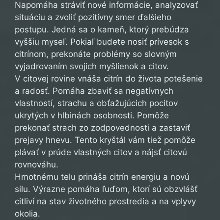
Napomáha stráviť nové informácie, analyzovať
situáciu a zvoliť pozitívny smer ďalšieho
postupu. Jedná sa o kameň, ktorý prebúdza
vyššiu myseľ. Pokiaľ budete nosiť prívesok s
citrínom, prekonáte problémy so slovným
vyjadrovaním svojich myšlienok a citov.
V citovej rovine vnáša citrín do života potešenie
a radosť. Pomáha zbaviť sa negatívnych
vlastností, strachu a obťažujúcich pocitov
ukrytých v hlbinách osobnosti. Pomôže
prekonať strach zo zodpovednosti a zastaviť
prejavy hnevu. Tento kryštál vám tiež pomôže
plávať v prúde vlastných citov a nájsť citovú
rovnováhu.
Hmotnému telu prináša citrín energiu a novú
silu. Výrazne pomáha ľuďom, ktorí sú obzvlášť
citliví na stav životného prostredia a na vplyvy
okolia.