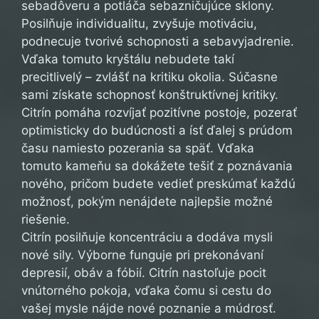
sebadôveru a potláča sebazničujúce sklony.
Posilňuje individualitu, zvyšuje motiváciu,
podnecuje tvorivé schopnosti a sebavyjadrenie.
Vďaka tomuto kryštálu nebudete takí
precitlivelý – zvlášť na kritiku okolia. Súčasne
sami získate schopnosť konštruktívnej kritiky.
Citrín pomáha rozvíjať pozitívne postoje, pozerať
optimisticky do budúcnosti a ísť ďalej s prúdom
času namiesto pozerania sa späť. Vďaka
tomuto kameňu sa dokážete tešiť z poznávania
nového, pričom budete vedieť preskúmať každú
možnosť, pokým nenájdete najlepšie možné
riešenie.
Citrín posilňuje koncentráciu a dodáva mysli
nové sily. Výborne funguje pri prekonávaní
depresií, obáv a fóbií. Citrín nastoľuje pocit
vnútorného pokoja, vďaka čomu si cestu do
vašej mysle nájde nové poznanie a múdrosť.