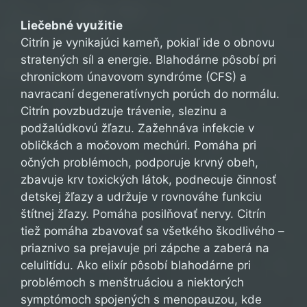
Liečebné využitie
Citrín je vynikajúci kameň, pokiaľ ide o obnovu
stratených síl a energie. Blahodárne pôsobí pri
chronickom únavovom syndróme (CFS) a
navracaní degeneratívnych porúch do normálu.
Citrín povzbudzuje trávenie, slezinu a
podžalúdkovú žľazu. Zažehnáva infekcie v
obličkách a močovom mechúri. Pomáha pri
očných problémoch, podporuje krvný obeh,
zbavuje krv toxických látok, podnecuje činnosť
detskej žľazy a udržuje v rovnováhe funkciu
štítnej žľazy. Pomáha posilňovať nervy. Citrín
tiež pomáha zbavovať sa všetkého škodlivého –
priaznivo sa prejavuje pri zápche a zaberá na
celulitídu. Ako elixír pôsobí blahodárne pri
problémoch s menštruáciou a niektorých
symptómoch spojených s menopauzou, kde