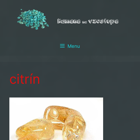
Preskočiť
na
obsah
Menu
citrín