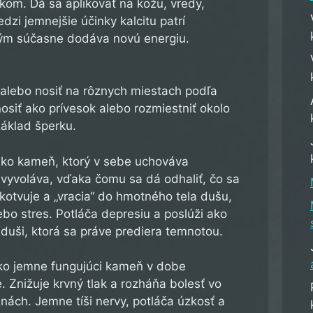
kom. Dá sa aplikovať na kožu, vredy,
edzi jemnejšie účinky kalcitu patrí
orým súčasne dodáva novú energiu.
o alebo nosiť na rôznych miestach podľa
osiť ako prívesok alebo rozmiestniť okolo
základ šperku.
ko kameň, ktorý v sebe uchováva
vyvoláva, vďaka čomu sa dá odhaliť, čo sa
Ukotvuje a „vracia“ do hmotného tela dušu,
ebo stres. Potláča depresiu a poslúži ako
 duši, ktorá sa práve prediera temnotou.
ko jemne fungujúci kameň v dobe
. Znižuje krvný tlak a rozháňa bolesť vo
nách. Jemne tíši nervy, potláča úzkosť a