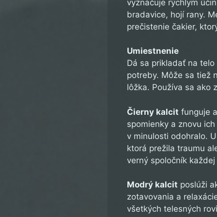
vyznačuje rýchlym účin
bradavice, hojí rany. M
prečistenie čakier, kt
Umiestnenie
Dá sa prikladať na tel
potreby. Môže sa tiež n
lôžka. Používa sa ako 
Čierny kalcit
funguje a
spomienky a znovu ich 
v minulosti odohralo. 
ktorá prežila traumu al
verný spoločník každej
Modrý kalcit
poslúži a
zotavovania a relaxácie
všetkých telesných rovi