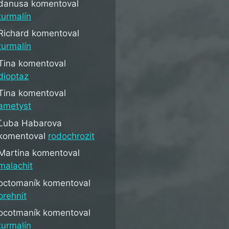
danusa
komentoval
turmalín
Richard
komentoval
turmalín
Tina
komentoval
dioptaz
Tina
komentoval
ametyst
Ľuba Habarova
komentoval
rodochrozit
Martina
komentoval
malachit
octomaník
komentoval
prehnit
ocotmaník
komentoval
turmalín