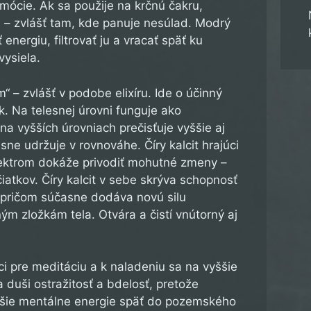
mócie. Ak sa použije na krčnú čakru,
 – zvlášť tam, kde panuje nesúlad. Modrý
energiu, filtrovať ju a vracať späť ku
vysiela.
m“ – zvlášť v podobe elixíru. Ide o účinný
k. Na telesnej úrovni funguje ako
 na vyšších úrovniach prečisťuje vyššie aj
asne udržuje v rovnováhe. Číry kalcit hrajúci
ktrom dokáže privodiť mohutné zmeny –
iatkov. Číry kalcit v sebe skrýva schopnosť
 pričom súčasne dodáva novú silu
m zložkám tela. Otvára a čistí vnútorný aj
ci pre meditáciu a k naladeniu sa na vyššie
 duši ostražitosť a bdelosť, pretože
šie mentálne energie späť do pozemského