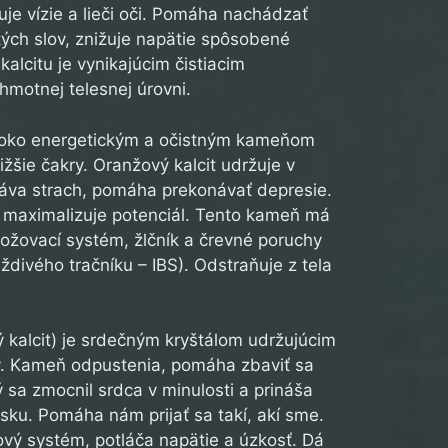
uje vízie a lieči oči. Pomáha nachádzať
tých slov, znižuje napätie spôsobené
alcitu je vynikajúcim čistiacim
motnej telesnej úrovni.
oko energetickým a očistným kameňom
žšie čakry. Oranžový kalcit udržuje v
náva strach, pomáha prekonávať depresie.
 maximalizuje potenciál. Tento kameň má
nožovací systém, žlčník a črevné poruchy
ždivého tračníku – IBS). Odstraňuje z tela
 kalcit) je srdečným kryštálom udržujúcim
ov. Kameň odpustenia, pomáha zbaviť sa
 sa zmocnil srdca v minulosti a prináša
ku. Pomáha nám prijať sa takí, akí sme.
ový systém, potláča napätie a úzkosť. Dá