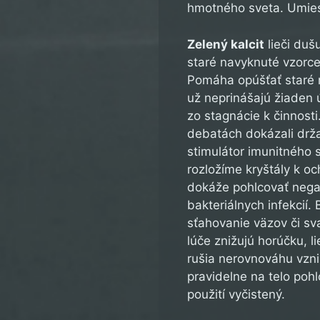
hmotného sveta. Umies
Zelený kalcit
lieči duš
staré navyknuté vzorc
Pomáha opúšťať staré n
už neprinášajú žiaden
zo stagnácie k činnost
debatách dokázali drža
stimulátor imunitného
rozložíme kryštály k o
dokáže pohlcovať negat
bakteriálnych infekcií.
sťahovanie väzov či sva
lúče znižujú horúčku, l
rušia nerovnováhu vzni
pravidelne na telo poh
použití vyčistený.