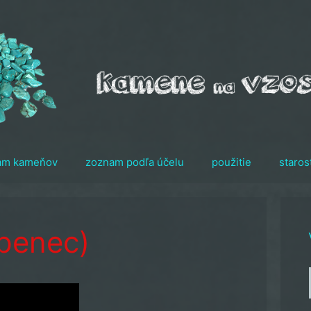
am kameňov
zoznam podľa účelu
použitie
staros
ápenec)