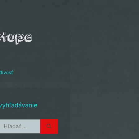
tlivosť
vyhľadávanie
Hľadať: