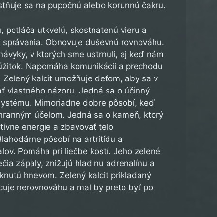
tňuje sa na pupočnú alebo korunnú čakru.
u, potláča utkvelú, skostnatenú vieru a
e správania. Obnovuje duševnú rovnováhu.
ávyky, v ktorých sme ustrnuli, aj keď nám
 úžitok. Napomáha komunikácii a prechodu
i. Zelený kalcit umožňuje deťom, aby sa v
ť vlastného názoru. Jedná sa o účinný
 systému. Mimoriadne dobre pôsobí, keď
chranným účelom. Jedná sa o kameň, ktorý
ívne energie a zbavovať telo
 Blahodárne pôsobí na artritídu a
lov. Pomáha pri liečbe kostí. Jeho zelené
iečia zápaly, znižujú hladinu adrenalínu a
knutú hnevom. Zelený kalcit prikladaný
lcuje nerovnováhu a mal by preto byť po