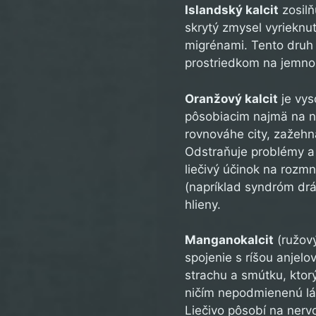
Islandský kalcit
zosilň
skrytý zmysel vyrieknu
migrénami. Tento druh k
prostriedkom na jemnoh
Oranžový kalcit
je vys
pôsobiacim najmä na ni
rovnováhe city, zažeh
Odstraňuje problémy a
liečivý účinok na rozm
(napríklad syndróm drá
hlieny.
Manganokalcit
(ružový
spojenie s ríšou anjel
strachu a smútku, ktorý
ničím nepodmienenú lás
Liečivo pôsobí na nerv