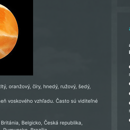
ltý, oranžový, číry, hnedý, ružový, šedý,
eň voskového vzhľadu. Často sú viditeľné
ritánia, Belgicko, Česká republika,
d, Rumunsko, Brazília