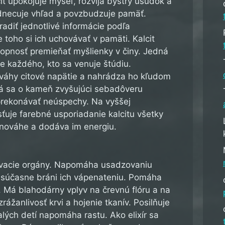
it upokojuje myseľ, rozvíja bystrý úsudok a
dnecuje vhľad a povzbudzuje pamäť.
diť jednotlivé informácie podľa
e toho si ich uchovávať v pamäti. Kalcit
opnosť premieňať myšlienky v činy. Jedná
e každého, kto sa venuje štúdiu.
ováhy citové napätie a nahrádza ho kľudom
á sa o kameň zvyšujúci sebadôveru
prekonávať neúspechy. Na vyššej
sťuje farebné usporiadanie kalcitu všetky
ovnováhe a dodáva im energiu.
čovacie orgány. Napomáha usadzovaniu
e súčasne bráni ich vápenateniu. Pomáha
y. Má blahodárny vplyv na črevnú flóru a na
rážanlivosť krvi a hojenie tkanív. Posilňuje
lých detí napomáha rastu. Ako elixír sa