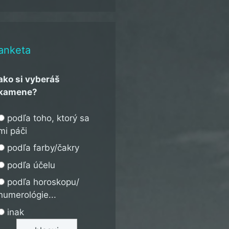
anketa
ako si vyberáš
kamene?
podľa toho, ktorý sa
mi páči
podľa farby/čakry
podľa účelu
podľa horoskopu/
numerológie...
inak