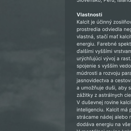
Vlastnosti
Kalcit je účinný zosilňo
prostredia odviedla ne
vlastná, stačí mať kalc
energiu. Farebné spektr
ďalšími vyššími vrstvami
urýchľujúci vývoj a ra
spojenie s vyšším ved
múdrosti a rozvoju par
jasnovidectva a cestov
a umožňuje duši, aby s
zážitky z astrálnych cie
V duševnej rovine kalc
inteligenciu. Kalcit má
strácame nádej alebo m
dodáva energiu na vše