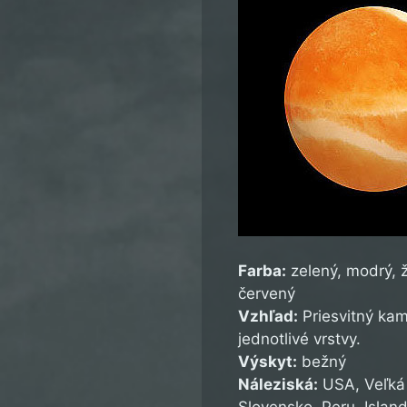
Farba:
zelený, modrý, ž
červený
Vzhľad:
Priesvitný kam
jednotlivé vrstvy.
Výskyt:
bežný
Náleziská:
USA, Veľká B
Slovensko, Peru, Islan