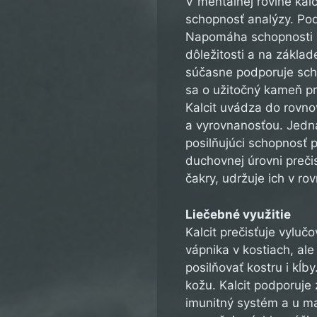
V mentálnej rovine kalc
schopnosť analýzy. Po
Napomáha schopnosti ra
dôležitosti a na základ
súčasne podporuje sch
sa o užitočný kameň pr
Kalcit uvádza do rovn
a vyrovnanosťou. Jedn
posilňujúci schopnosť 
duchovnej úrovni preči
čakry, udržuje ich v r
Liečebné využitie
Kalcit prečisťuje vylu
vápnika v kostiach, al
posilňovať kostru i kĺb
kožu. Kalcit podporuje z
imunitný systém a u ma