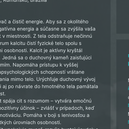
vač a čistič energie. Aby sa z okolitého
gatívna energia a súčasne sa zvýšila vaša
it v miestnosti. Z tela odstraňuje nečinnú
um kalcitu čistí fyzické telo spolu s
 osobnosti. Kalcit je aktívny kryštál
st. Jedná sa o duchovný kameň zaisťujúci
omím. Napomáha prístupu k vyššej
apsychologických schopností vrátane
ania mimo telo. Urýchľuje duchovný vývoj
i aj po návrate do hmotného tela pamätala
st.
it spája cit s rozumom – vytvára emočnú
 pozitívny účinok – zvlášť v prípadoch, keď
otiváciu. Pomáha v boji s lenivosťou a
tkých úrovniach osobnosti.