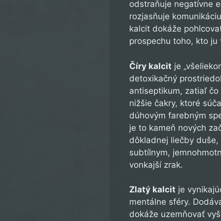
odstraňuje negatívne e
rozjasňuje komunikáciu
kalcit dokáže pohlcovať 
prospechu toho, kto ju 
Číry kalcit
je „všelieko
detoxikačný prostriedo
antiseptikum, zatiaľ čo
nižšie čakry, ktoré súč
dúhovým farebným spe
je to kameň nových zač
dôkladnej liečby duše,
subtílnym, jemnohmotný
vonkajší zrak.
Zlatý kalcit
je vynikajú
mentálne sféry. Dodáva
dokáže uzemňovať vyš