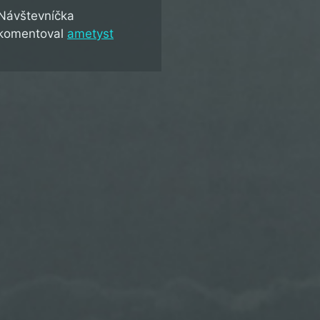
Návštevníčka
komentoval
ametyst