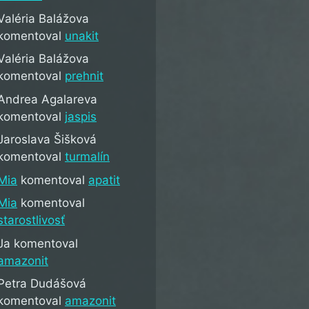
Valéria Balážova
komentoval
unakit
Valéria Balážova
komentoval
prehnit
Andrea Agalareva
komentoval
jaspis
Jaroslava Šišková
komentoval
turmalín
Mia
komentoval
apatit
Mia
komentoval
starostlivosť
Ja
komentoval
amazonit
Petra Dudášová
komentoval
amazonit