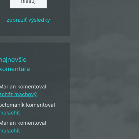
zobraziť výsledky
najnovšie
komentáre
Marian
komentoval
achát machový
octomaník
komentoval
malachit
Marian
komentoval
malachit