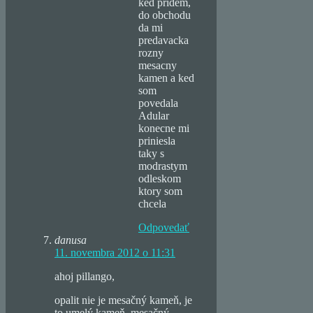
ked pridem,
do obchodu
da mi
predavacka
rozny
mesacny
kamen a ked
som
povedala
Adular
konecne mi
priniesla
taky s
modrastym
odleskom
ktory som
chcela
Odpovedať
danusa
11. novembra 2012 o 11:31
ahoj pillango,
opalit nie je mesačný kameň, je
to umelý kameň. mesačný