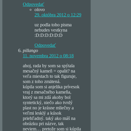
Odpovedať
olovo
29. októbra 2012 o 12:29
uz podla toho pisma
nebudes vestkyna
:D:D:D:D:D:D
Odpovedať
pillango
11. novembra 2012 o 08:18
ahoj, rada by som sa spýtala
mesačný kameň = opalit? na
veľa miestach to tak figuruje,
som z toho zmätená.
kúpila som si anjelika prívesok
vraj z mesačného kameňa,
ktorý sa mi zdá akoby bol
syntetický, niečo ako tvrdý
plast no je krásne mliečny a
veľmi lesklý a kúsok
priehľadný. taký ako máš na
obrázku pri názve, tak
neviem… pretože som si kúpila