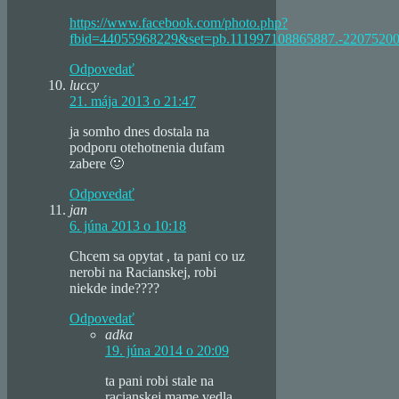
https://www.facebook.com/photo.php?
fbid=44055968229&set=pb.111997108865887.-22075200
Odpovedať
luccy
21. mája 2013 o 21:47
ja somho dnes dostala na
podporu otehotnenia dufam
zabere 🙂
Odpovedať
jan
6. júna 2013 o 10:18
Chcem sa opytat , ta pani co uz
nerobi na Racianskej, robi
niekde inde????
Odpovedať
adka
19. júna 2014 o 20:09
ta pani robi stale na
racianskej.mame vedla