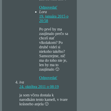
Odpovedať
Lora
19. januára 2015 o
20:58
Po prvé by ma
zaujímalo prečo sa
chceš stať
vlkolakom? Po
druhé videl si
niekoho takého?
Samozrejme, nič
ma do toho nie je,
len by ma to
zaujímalo 🙂
Odpovedať
iva
24. októbra 2011 o 08:19
ja som včera dostala k
narodkám tento kameň, v tvare
krásneho anjela 🙂