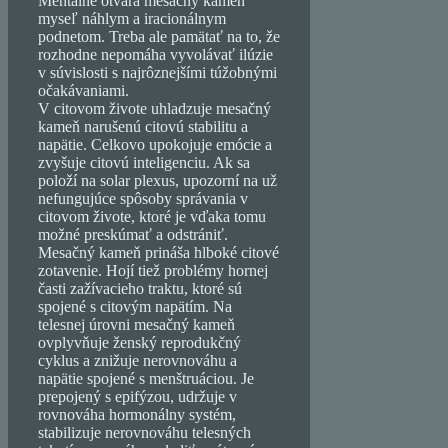
Mentálne otvára mesačný kameň
myseľ náhlym a iracionálnym
podnetom. Treba ale pamätať na to, že
rozhodne nepomáha vyvolávať ilúzie
v súvislosti s najrôznejšími túžobnými
očakávaniami.
V citovom živote uhladzuje mesačný
kameň narušenú citovú stabilitu a
napätie. Celkovo upokojuje emócie a
zvyšuje citovú inteligenciu. Ak sa
položí na solar plexus, upozorní na už
nefungujúce spôsoby správania v
citovom živote, ktoré je vďaka tomu
možné preskúmať a odstrániť.
Mesačný kameň prináša hlboké citové
zotavenie. Hojí tiež problémy hornej
časti zažívacieho traktu, ktoré sú
spojené s citovým napätím. Na
telesnej úrovni mesačný kameň
ovplyvňuje ženský reprodukčný
cyklus a znižuje nerovnováhu a
napätie spojené s menštruáciou. Je
prepojený s epifýzou, udržuje v
rovnováha hormonálny systém,
stabilizuje nerovnováhu telesných