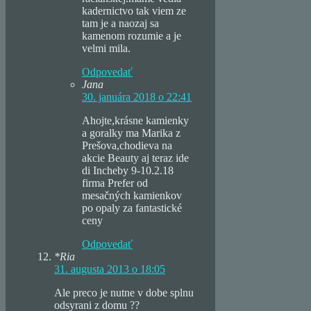
kadernictvo tak viem ze
tam je a naozaj sa
kamenom rozumie a je
velmi mila.
Odpovedať
Jana
30. januára 2018 o 22:41
Ahojte,krásne kamienky
a goralky ma Marika z
Prešova,chodieva na
akcie Beauty aj teraz ide
di Incheby 9-10.2.18
firma Prefer od
mesačných kamienkov
po opaly za fantastické
ceny
Odpovedať
*Ria
31. augusta 2013 o 18:05
Ale preco je nutne v dobe splnu
odsyrani z domu ??