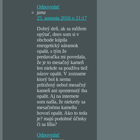
Odpovedať
jana
25. augusta 2016 o 21:17
Dobrý deň, ak sa môžem
opýtať, dnes som si v
obchode kúpila
energetický náramok
opalit, s tým že
predavačka mi povedala,
že je to mesačný kameň
len niekde sa používa tiež
názov opalit. V zozname
ktorý bol k nemu
priložený nebol mesačný
kameň ani spomenutý iba
opalit. Aj na internete
som našla, že niekedy sa
mesačnému kameňu
hovorí opalit. Ako to teda
je? majú podobné účinky
či sa líšia?
Odpovedať