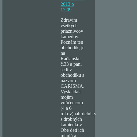
2013 o
17:09
Zdravím
všetkých
priaznivcov
kameňov.
Poznám ten
obchodík, je
na
Račianskej
č.33 a pani
sedí v
obchodíku s
názvom
CARISMA.
Vyskladala
mojim
vnúčencom
(4 a 6
rokov)náhrdelníky
s drobných
kamienkov.
Obe deti ich
milujú a