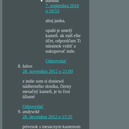
danusa
7. septembra 2016
o 16:53
ahoj janka,
opalit je umelý
kameň. ak máš ešte
účet, odporúčam Ti
náramok vrátiť a
nakupovať inde.
Odpovedať
lubos
28. novembra 2012 o 21:00
z indie som si doniesol
nádherného sloníka, čierny
mesačný kameň, je to čosi
úžasné
Odpovedať
andywild
28. decembra 2012 o 15:35
privesok s mesacnym kamenom