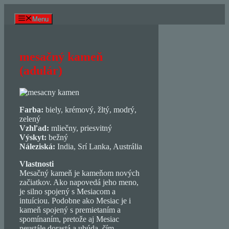
Preskočiť
na
Menu
obsah
mesačný kameň
(adulár)
Farba:
biely, krémový, žltý, modrý,
zelený
Vzhľad:
mliečny, priesvitný
Výskyt:
bežný
Náleziská:
India, Srí Lanka, Austrália
Vlastnosti
Mesačný kameň je kameňom nových
začiatkov. Ako napovedá jeho meno,
je silno spojený s Mesiacom a
intuíciou. Podobne ako Mesiac je i
kameň spojený s premietaním a
spomínaním, pretože aj Mesiac
neustále dorastá a ubúda, čím