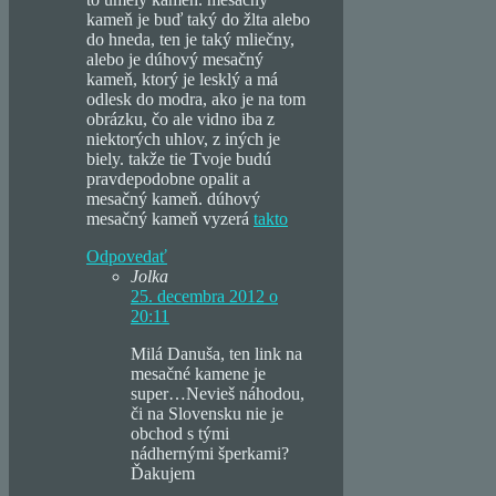
kameň je buď taký do žlta alebo
do hneda, ten je taký mliečny,
alebo je dúhový mesačný
kameň, ktorý je lesklý a má
odlesk do modra, ako je na tom
obrázku, čo ale vidno iba z
niektorých uhlov, z iných je
biely. takže tie Tvoje budú
pravdepodobne opalit a
mesačný kameň. dúhový
mesačný kameň vyzerá
takto
Odpovedať
Jolka
25. decembra 2012 o
20:11
Milá Danuša, ten link na
mesačné kamene je
super…Nevieš náhodou,
či na Slovensku nie je
obchod s tými
nádhernými šperkami?
Ďakujem