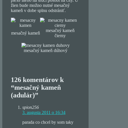
plexe alebo na srdci pôsobí na city. U
žien bude možno nutné mesačný
kameň v dobe splnu odstrániť.
mesačný kameň
mesačný kameň
čierny
mesačný kameň dúhový
126 komentárov k
“mesačný kameň
(adulár)”
spion256
3. augusta 2011 o 16:34
parada co chcel by som taky