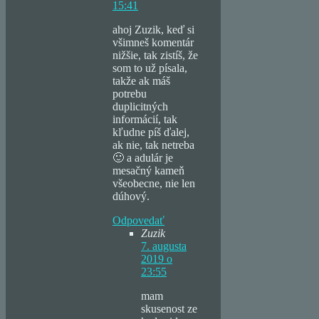
15:41
ahoj Zuzik, keď si
všimneš komentár
nižšie, tak zistíš, že
som to už písala,
takže ak máš
potrebu
duplicitných
informácií, tak
kľudne píš ďalej,
ak nie, tak netreba
🙂 a adulár je
mesačný kameň
všeobecne, nie len
dúhový.
Odpovedať
Zuzik
7. augusta
2019 o
23:55
mam
skusenost ze