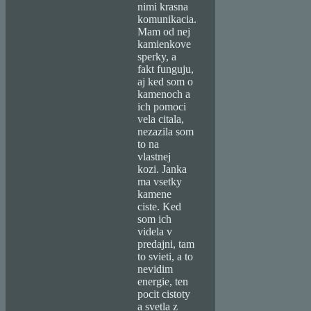
nimi krasna
komunikacia.
Mam od nej
kamienkove
sperky, a
fakt funguju,
aj ked som o
kamenoch a
ich pomoci
vela citala,
nezazila som
to na
vlastnej
kozi. Janka
ma vsetky
kamene
ciste. Ked
som ich
videla v
predajni, tam
to svieti, a to
nevidim
energie, ten
pocit cistoty
a svetla z