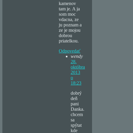
kamenov
tam je. A ja
som moc
vdacna, ze
ju poznam a
ze je mojou
dobrou
priatelkou.
Odpovedať
wendy
28.
októbra
2013
o
18:23
dobrý
deň
pani
Danka.
chcem
sa
spýtat
kde