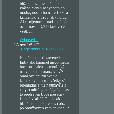
blížiacim sa meninám! Je
krásne biely s nádychom do
modra, nosím ho na retiazke a
kamienok je vždy taký horúci.
Aké príjemné a snáď ma bude
ochraňovať! 😉 Pekný večer
všetkým
Odpovedať
renciatko26
3. septembra 2014 o 08:00
Na náramku sú kamene takej
farby ako karamel niečo medzi
hnedou s takým jemnulinkým
nádychom do oranžova 🙂
oranžové ani ružové tie
kamienky nie su !! všetky sú
priehladné aj tie najtmavšie s
takým mliečnym nádychom asi
to predsa len bude mesačný
kameň však ?? Tak že ak
hladám karneol treba sa obzerať
po oranžových kamienkoch ??