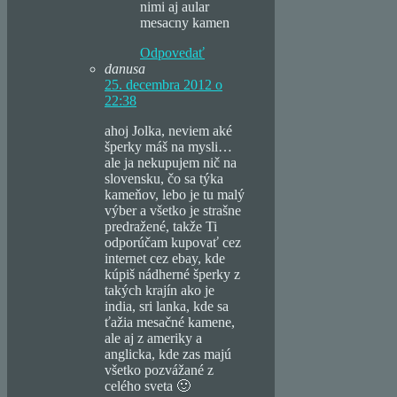
nimi aj aular
mesacny kamen
Odpovedať
danusa
25. decembra 2012 o
22:38
ahoj Jolka, neviem aké
šperky máš na mysli…
ale ja nekupujem nič na
slovensku, čo sa týka
kameňov, lebo je tu malý
výber a všetko je strašne
predražené, takže Ti
odporúčam kupovať cez
internet cez ebay, kde
kúpiš nádherné šperky z
takých krajín ako je
india, sri lanka, kde sa
ťažia mesačné kamene,
ale aj z ameriky a
anglicka, kde zas majú
všetko pozvážané z
celého sveta 🙂