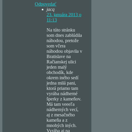
Odpovedať
jacq
23. januára 2013 o
11:13
Na túto stránku
som dnes zablúdila
náhodou, pretože
som včera
náhodou objavila v
Bratislave na
Račianskej ulici
jeden malý
obchodík, kde
okrem iného sedí
jedna milá pani,
ktorá priamo tam
vyrába nádherné
šperky z kameňov.
Má tam veeeľa
nádherných vecí,
aj z mesačného
kameňa a z
mnohých iných.
Vyrába aj na