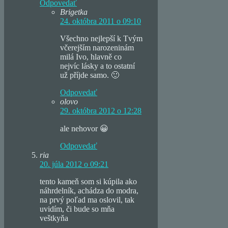
Odpovedať
Brigetka
24. októbra 2011 o 09:10
Všechno nejlepší k Tvým
včerejším narozeninám
milá Ivo, hlavně co
nejvíc lásky a to ostatní
už příjde samo. 🙂
Odpovedať
olovo
29. októbra 2012 o 12:28
ale nehovor 😀
Odpovedať
ria
20. júla 2012 o 09:21
tento kameň som si kúpila ako
náhrdelník, achádza do modra,
na prvý poľad ma oslovil, tak
uvidím, či bude so mňa
veštkyňa