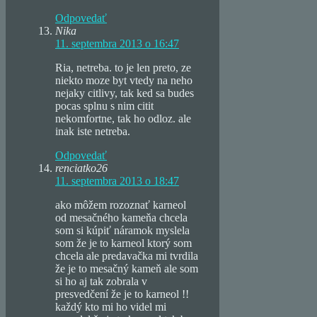
Odpovedať
Nika
11. septembra 2013 o 16:47
Ria, netreba. to je len preto, ze
niekto moze byt vtedy na neho
nejaky citlivy, tak ked sa budes
pocas splnu s nim citit
nekomfortne, tak ho odloz. ale
inak iste netreba.
Odpovedať
renciatko26
11. septembra 2013 o 18:47
ako môžem rozoznať karneol
od mesačného kameňa chcela
som si kúpiť náramok myslela
som že je to karneol ktorý som
chcela ale predavačka mi tvrdila
že je to mesačný kameň ale som
si ho aj tak zobrala v
presvedčení že je to karneol !!
každý kto mi ho videl mi