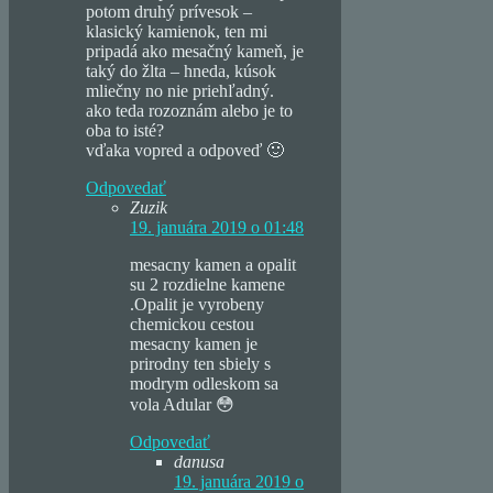
potom druhý prívesok –
klasický kamienok, ten mi
pripadá ako mesačný kameň, je
taký do žlta – hneda, kúsok
mliečny no nie priehľadný.
ako teda rozoznám alebo je to
oba to isté?
vďaka vopred a odpoveď 🙂
Odpovedať
Zuzik
19. januára 2019 o 01:48
mesacny kamen a opalit
su 2 rozdielne kamene
.Opalit je vyrobeny
chemickou cestou
mesacny kamen je
prirodny ten sbiely s
modrym odleskom sa
vola Adular 😳
Odpovedať
danusa
19. januára 2019 o