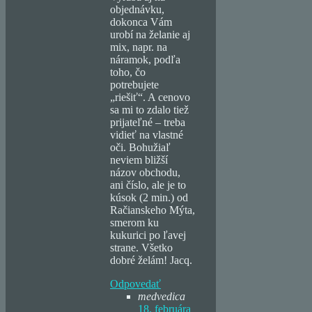
objednávku,
dokonca Vám
urobí na želanie aj
mix, napr. na
náramok, podľa
toho, čo
potrebujete
„riešiť“. A cenovo
sa mi to zdalo tiež
prijateľné – treba
vidieť na vlastné
oči. Bohužiaľ
neviem bližší
názov obchodu,
ani číslo, ale je to
kúsok (2 min.) od
Račianskeho Mýta,
smerom ku
kukurici po ľavej
strane. Všetko
dobré želám! Jacq.
Odpovedať
medvedica
18. februára