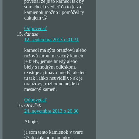
povedal že je to karneol tak by
som chcela vedieť čo to je za
kamienok možno i pomôžeš ty
dakujem 🙂
Odpovedať
danusa
12. septembra 2013 o 01:31
karneol má sýtu oranžovú alebo
ružovú farbu, mesačný kameň
je biely, jemne hnedý alebo
biely s modrým odleskom.
existuje aj tmavo hnedý, ale ten
tu tak ľahko neuvidíš 🙂 ak je
oranžový, rozhodne nejde o
mesačný kameň.
Odpovedať
Oravček
24. novembra 2013 o 20:30
Ahojte,
ja som tento kamienok v tvare
<3 dostala od maminky k