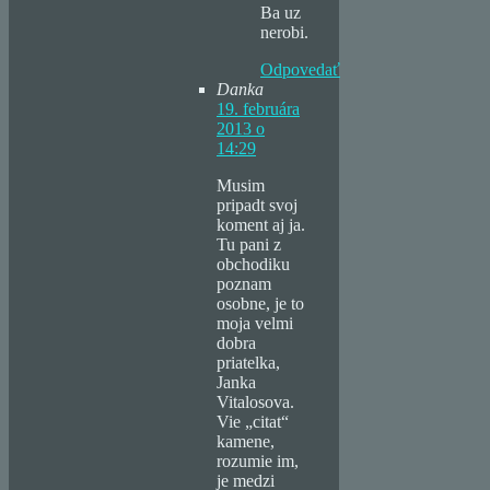
Ba uz
nerobi.
Odpovedať
Danka
19. februára
2013 o
14:29
Musim
pripadt svoj
koment aj ja.
Tu pani z
obchodiku
poznam
osobne, je to
moja velmi
dobra
priatelka,
Janka
Vitalosova.
Vie „citat“
kamene,
rozumie im,
je medzi