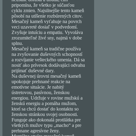
pripomína, že všetko je súčasťou
cyklu zmien. Najsilnejšie tento kameň
pôsobí na utíšenie rozbúrených citov.
Mesačný kameň vyťahuje na povrch
veci uzavreté dosiaľ v podvedomí.
Zvyšuje intuíciu a empatiu. Vyvoláva
zrozumiteľné živé sny, najmä v dobe
splnu.
Mesačný kameň sa tradične používa
na zvyšovanie duševných schopností
a rozvíjanie vešteckého umenia. Dá sa
nosiť ako prívesok dodávajúci odvahu
prijímať duševné dary.
Na duševnej úrovni mesačný kameň
upokojuje prehnané reakcie na
emotívne situácie. Je nabitý
ústretovou, pasívnou, ženskou
energiou. Udržuje v rovine mužskú a
ženskú energiu a pomáha mužom,
ktorí sa chcú dostať do kontaktu so
ženskou stránkou svojej osobnosti.
Funguje ako dokonalá protilátka pre
všetkých mužov typu „macho“ a pre
prehnane agresívne ženy.