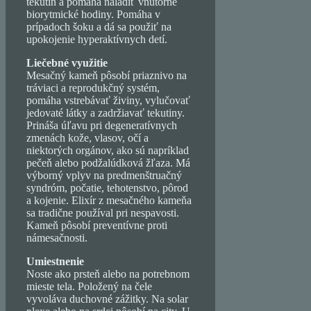
tekutín a pomáha naladiť vnútorné
biorytmické hodiny. Pomáha v
prípadoch šoku a dá sa použiť na
upokojenie hyperaktívnych detí.
Liečebné využitie
Mesačný kameň pôsobí priaznivo na
tráviaci a reprodukčný systém,
pomáha vstrebávať živiny, vylučovať
jedovaté látky a zadržiavať tekutiny.
Prináša úľavu pri degeneratívnych
zmenách kože, vlasov, očí a
niektorých orgánov, ako sú napríklad
pečeň alebo podžalúdková žľaza. Má
výborný vplyv na predmenštruačný
syndróm, počatie, tehotenstvo, pôrod
a kojenie. Elixír z mesačného kameňa
sa tradične používal pri nespavosti.
Kameň pôsobí preventívne proti
námesačnosti.
Umiestnenie
Noste ako prsteň alebo na potrebnom
mieste tela. Položený na čele
vyvoláva duchovné zážitky. Na solar