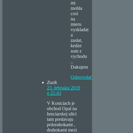
mi
mohla
cosi
na
mieru
vyskladat
a
zaslat,
kedze
som z
vychodu
..
Dakujem
Odpovedať
Zuzik
23. februára 2019
o 21:43
V Kosiciach je
obchod Opal na
hrnciarskej ulici
tam predavaju
polorahokami ,
drahokami mezi