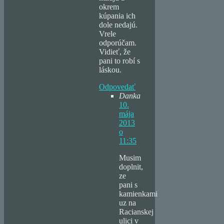
okrem
kúpania ich
dole nedajú.
Vrele
odporúčam.
Vidieť, že
pani to robí s
láskou.
Odpovedať
Danka
10.
mája
2013
o
11:35
Musim
doplnit,
ze
pani s
kamienkami
uz na
Racianskej
ulici v