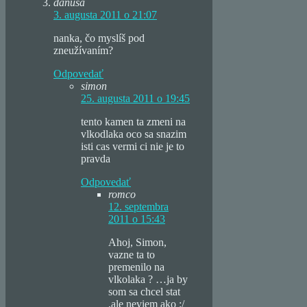
danusa
3. augusta 2011 o 21:07
nanka, čo myslíš pod
zneužívaním?
Odpovedať
simon
25. augusta 2011 o 19:45
tento kamen ta zmeni na
vlkodlaka oco sa snazim
isti cas vermi ci nie je to
pravda
Odpovedať
romco
12. septembra
2011 o 15:43
Ahoj, Simon,
vazne ta to
premenilo na
vlkolaka ? …ja by
som sa chcel stat
,ale neviem ako :/