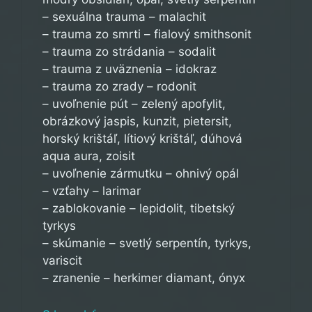
– sexuálna trauma – malachit
– trauma zo smrti – fialový smithsonit
– trauma zo strádania – sodalit
– trauma z uväznenia – idokraz
– trauma zo zrady – rodonit
– uvoľnenie pút – zelený apofylit,
obrázkový jaspis, kunzit, pietersit,
horský krištáľ, lítiový krištáľ, dúhová
aqua aura, zoisit
– uvoľnenie zármutku – ohnivý opál
– vzťahy – larimar
– zablokovanie – lepidolit, tibetský
tyrkys
– skúmanie – svetlý serpentín, tyrkys,
variscit
– zranenie – herkimer diamant, ónyx