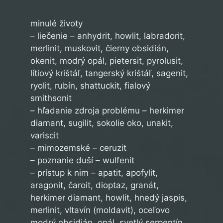
minulé životy
– liečenie – anhydrit, howlit, labradorit,
merlinit, muskovit, čierny obsidián,
okenit, modrý opál, pietersit, pyrolusit,
lítiový krištáľ, tangerský krištáľ, sagenit,
ryolit, rubín, shattuckit, fialový
smithsonit
– hľadanie zdroja problému – herkimer
diamant, sugilit, sokolie oko, unakit,
variscit
– mimozemské – ceruzit
– poznanie duší – wulfenit
– prístup k nim – apatit, apofylit,
aragonit, čaroit, dioptaz, granát,
herkimer diamant, howlit, hnedý jaspis,
merlinit, vltavín (moldavit), oceľovo
modrý obsidián, opál, svetlý serpentín