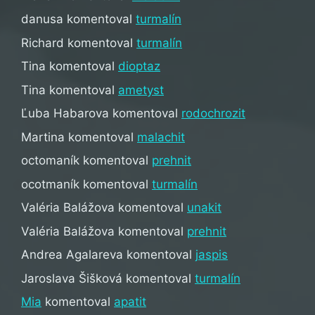
danusa
komentoval
turmalín
Richard
komentoval
turmalín
Tina
komentoval
dioptaz
Tina
komentoval
ametyst
Ľuba Habarova
komentoval
rodochrozit
Martina
komentoval
malachit
octomaník
komentoval
prehnit
ocotmaník
komentoval
turmalín
Valéria Balážova
komentoval
unakit
Valéria Balážova
komentoval
prehnit
Andrea Agalareva
komentoval
jaspis
Jaroslava Šišková
komentoval
turmalín
Mia
komentoval
apatit