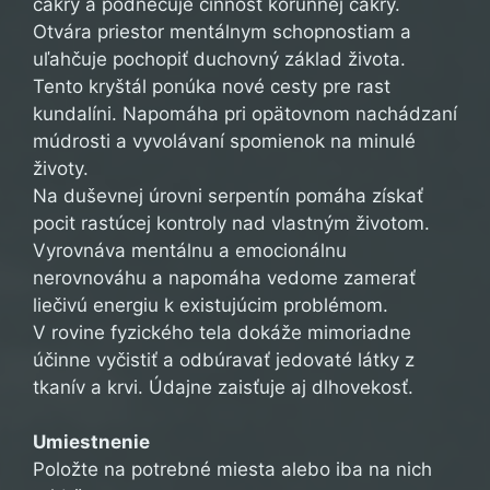
čakry a podnecuje činnosť korunnej čakry.
Otvára priestor mentálnym schopnostiam a
uľahčuje pochopiť duchovný základ života.
Tento kryštál ponúka nové cesty pre rast
kundalíni. Napomáha pri opätovnom nachádzaní
múdrosti a vyvolávaní spomienok na minulé
životy.
Na duševnej úrovni serpentín pomáha získať
pocit rastúcej kontroly nad vlastným životom.
Vyrovnáva mentálnu a emocionálnu
nerovnováhu a napomáha vedome zamerať
liečivú energiu k existujúcim problémom.
V rovine fyzického tela dokáže mimoriadne
účinne vyčistiť a odbúravať jedovaté látky z
tkanív a krvi. Údajne zaisťuje aj dlhovekosť.
Umiestnenie
Položte na potrebné miesta alebo iba na nich