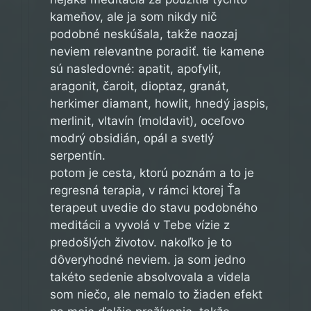
kameňov, ale ja som nikdy nič
podobné neskúšala, takže naozaj
neviem relevantne poradiť. tie kamene
sú nasledovné: apatit, apofylit,
aragonit, čaroit, dioptaz, granát,
herkimer diamant, howlit, hnedý jaspis,
merlinit, vltavín (moldavit), oceľovo
modrý obsidián, opál a svetlý
serpentín.
potom je cesta, ktorú poznám a to je
regresná terapia, v rámci ktorej Ťa
terapeut uvedie do stavu podobného
meditácii a vyvolá v Tebe vízie z
predošlých životov. nakoľko je to
dôveryhodné neviem. ja som jedno
takéto sedenie absolvovala a videla
som niečo, ale nemalo to žiaden efekt