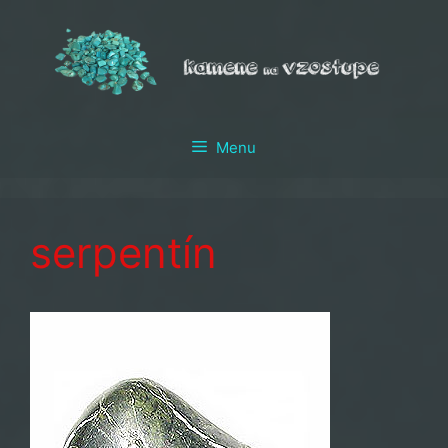
Preskočiť
na
obsah
Menu
serpentín