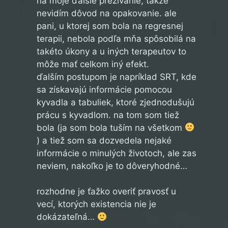
na moje ďalšie prežívanie, takže
nevidím dôvod na opakovanie. ale
pani, u ktorej som bola na regresnej
terapii, nebola podľa mňa spôsobilá na
takéto úkony a u iných terapeutov to
môže mať celkom iný efekt.
ďalším postupom je napríklad SRT, kde
sa získavajú informácie pomocou
kyvadla a tabuliek, ktoré zjednodušujú
prácu s kyvadlom. na tom som tiež
bola (ja som bola tuším na všetkom
) a tiež som sa dozvedela nejaké
informácie o minulých životoch, ale zas
neviem, nakoľko je to dôveryhodné…
rozhodne je ťažko overiť pravosť u
vecí, ktorých existencia nie je
dokázateľná…