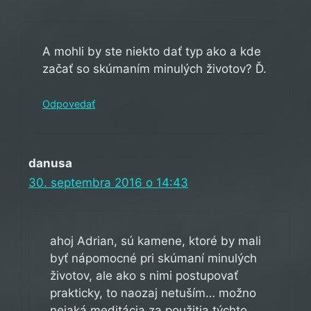
A mohli by ste niekto dať typ ako a kde
začať so skúmaním minulých životov? Ď.
Odpovedať
danusa
30. septembra 2016 o 14:43
ahoj Adrian, sú kamene, ktoré by mali
byť nápomocné pri skúmaní minulých
životov, ale ako s nimi postupovať
prakticky, to naozaj netuším… možno
nejaká meditácia za použitia týchto