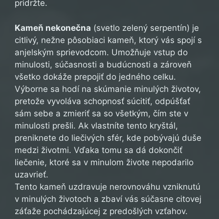
pridržte.
Kameň nekonečna
(svetlo zelený serpentín) je
citlivý, nežne pôsobiaci kameň, ktorý vás spojí s
anjelským sprievodcom. Umožňuje vstup do
minulosti, súčasnosti a budúcnosti a zároveň
všetko dokáže prepojiť do jedného celku.
Výborne sa hodí na skúmanie minulých životov,
pretože vyvoláva schopnosť súcitiť, odpúšťať
sám sebe a zmieriť sa so všetkým, čím ste v
minulosti prešli. Ak vlastníte tento kryštál,
preniknete do liečivých sfér, kde pobývajú duše
medzi životmi. Vďaka tomu sa dá dokončiť
liečenie, ktoré sa v minulom živote nepodarilo
uzavrieť.
Tento kameň uzdravuje nerovnováhu vzniknutú
v minulých životoch a zbaví vás súčasne citovej
záťaže pochádzajúcej z predošlých vzťahov.