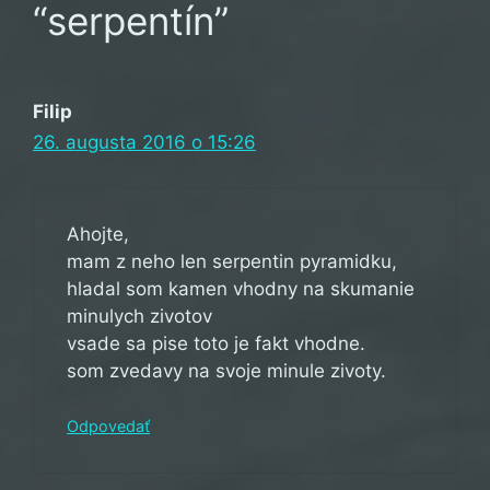
“serpentín”
Filip
26. augusta 2016 o 15:26
Ahojte,
mam z neho len serpentin pyramidku,
hladal som kamen vhodny na skumanie
minulych zivotov
vsade sa pise toto je fakt vhodne.
som zvedavy na svoje minule zivoty.
Odpovedať