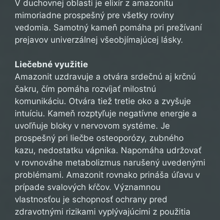
V duchovnej oblasti je elixír z amazonitu
mimoriadne prospešný pre všetky roviny
vedomia. Samotný kameň pomáha pri prežívaní
prejavov univerzálnej všeobjímajúcej lásky.
Liečebné využitie
Amazonit uzdravuje a otvára srdečnú aj krčnú
čakru, čím pomáha rozvíjať milostnú
komunikáciu. Otvára tiež tretie oko a zvyšuje
intuíciu. Kameň rozptyľuje negatívne energie a
uvoľňuje bloky v nervovom systéme. Je
prospešný pri liečbe osteoporózy, zubného
kazu, nedostatku vápnika. Napomáha udržovať
v rovnováhe metabolizmus narušený uvedenými
problémami. Amazonit rovnako prináša úľavu v
prípade svalových kŕčov. Významnou
vlastnosťou je schopnosť ochrany pred
zdravotnými rizikami vyplývajúcimi z použitia