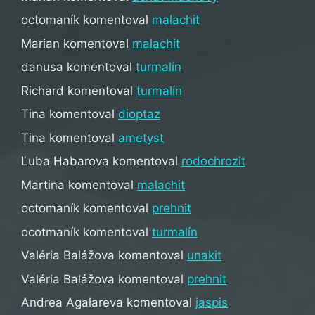
octomaník
komentoval
malachit
Marian
komentoval
malachit
danusa
komentoval
turmalín
Richard
komentoval
turmalín
Tina
komentoval
dioptaz
Tina
komentoval
ametyst
Ľuba Habarova
komentoval
rodochrozit
Martina
komentoval
malachit
octomaník
komentoval
prehnit
ocotmaník
komentoval
turmalín
Valéria Balážova
komentoval
unakit
Valéria Balážova
komentoval
prehnit
Andrea Agalareva
komentoval
jaspis