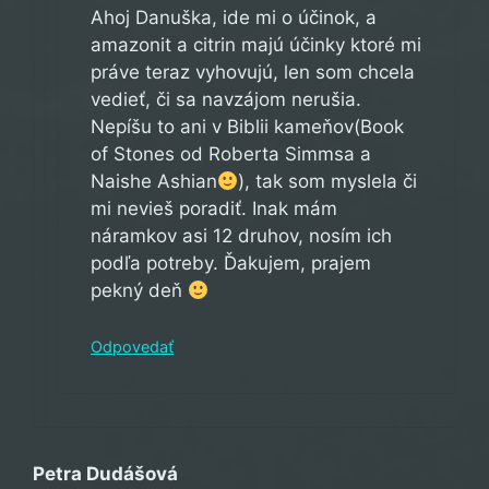
Ahoj Danuška, ide mi o účinok, a
amazonit a citrin majú účinky ktoré mi
práve teraz vyhovujú, len som chcela
vedieť, či sa navzájom nerušia.
Nepíšu to ani v Biblii kameňov(Book
of Stones od Roberta Simmsa a
Naishe Ashian
), tak som myslela či
mi nevieš poradiť. Inak mám
náramkov asi 12 druhov, nosím ich
podľa potreby. Ďakujem, prajem
pekný deň
Odpovedať
Petra Dudášová