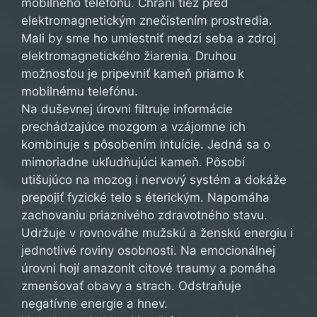
mobilného telefónu. Chráni tiež pred
elektromagnetickým znečistením prostredia.
Mali by sme ho umiestniť medzi seba a zdroj
elektromagnetického žiarenia. Druhou
možnosťou je pripevniť kameň priamo k
mobilnému telefónu.
Na duševnej úrovni filtruje informácie
prechádzajúce mozgom a vzájomne ich
kombinuje s pôsobením intuície. Jedná sa o
mimoriadne ukľudňujúci kameň. Pôsobí
utišujúco na mozog i nervový systém a dokáže
prepojiť fyzické telo s éterickým. Napomáha
zachovaniu priaznivého zdravotného stavu.
Udržuje v rovnováhe mužskú a ženskú energiu i
jednotlivé roviny osobnosti. Na emocionálnej
úrovni hojí amazonit citové traumy a pomáha
zmenšovať obavy a strach. Odstraňuje
negatívne energie a hnev.