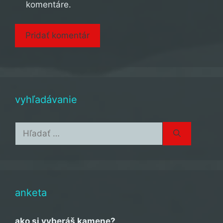
komentáre.
vyhľadávanie
Hľadať:
anketa
ako si vyberáš kamene?