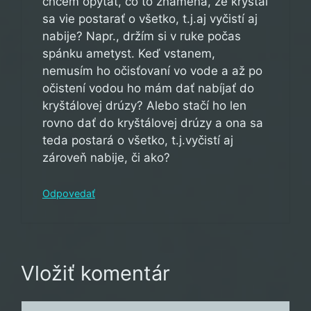
chcem opýtať, čo to znamená, že kryštál
sa vie postarať o všetko, t.j.aj vyčistí aj
nabije? Napr., držím si v ruke počas
spánku ametyst. Keď vstanem,
nemusím ho očisťovaní vo vode a až po
očistení vodou ho mám dať nabíjať do
kryštálovej drúzy? Alebo stačí ho len
rovno dať do kryštálovej drúzy a ona sa
teda postará o všetko, t.j.vyčistí aj
zároveň nabije, či ako?
Odpovedať
Vložiť komentár
Komentár