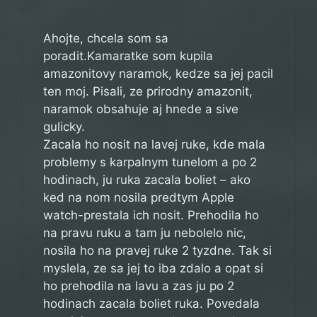
Ahojte, chcela som sa
poradit.Kamaratke som kupila
amazonitovy naramok, kedze sa jej pacil
ten moj. Pisali, ze prirodny amazonit,
naramok obsahuje aj hnede a sive
gulicky.
Zacala ho nosit na lavej ruke, kde mala
problemy s karpalnym tunelom a po 2
hodinach, ju ruka zacala boliet – ako
ked na nom nosila predtym Apple
watch-prestala ich nosit. Prehodila ho
na pravu ruku a tam ju nebolelo nic,
nosila ho na pravej ruke 2 tyzdne. Tak si
myslela, ze sa jej to iba zdalo a opat si
ho prehodila na lavu a zas ju po 2
hodinach zacala boliet ruka. Povedala