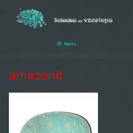
Preskočiť
na
obsah
Menu
amazonit